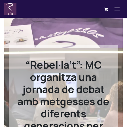
Skip to Content
“Rebel·la’t”: MC
organitza una
jornada de debat
amb metgesses de
diferents
generacions per